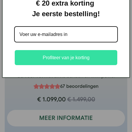
€ 20 extra korting
Je eerste bestelling!
Profiteer van je korting
UK-FF20 Polar
Ga voor vet met dikke banden en twin power
67 beoordelingen
€ 1.099,00
€ 1.499,00
MEER INFORMATIE