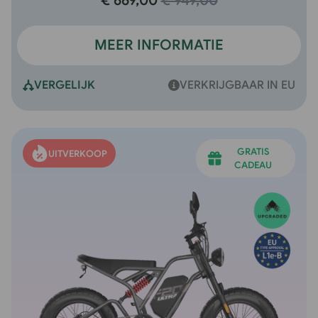
€ 669,00
€ 949,00
MEER INFORMATIE
VERGELIJK
VERKRIJGBAAR IN EU
GRATIS
UITVERKOOP
•
UITVERKOOP
•
CADEAU
10% KORTING
Gebruik de code: FLASH10