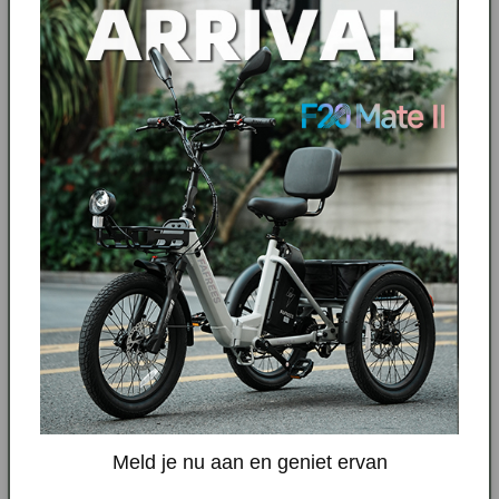
135 Reviews
€ 689,00
€ 1.099,00
MEER INFORMATIE
VERGELIJK
VERKRIJGBAAR IN UK
GRATIS
UITVERKOOP
CADEAU
Meld je nu aan en geniet ervan