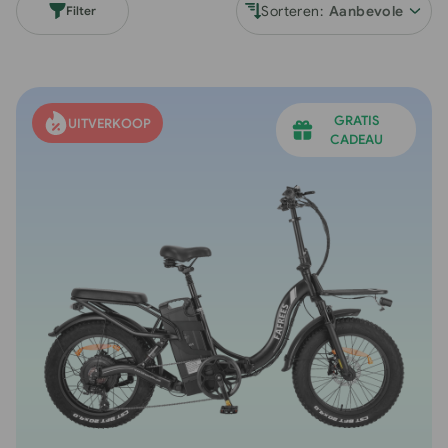
I
Sorteren:
Filter
E
:
GRATIS
UITVERKOOP
CADEAU