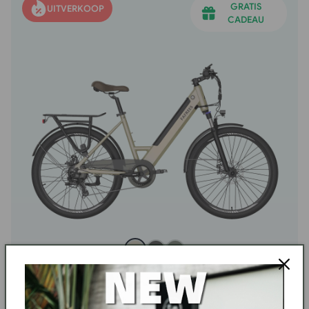
GRATIS
UITVERKOOP
CADEAU
F26 Pro
App-smart rijden met step-thru gemak