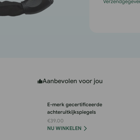
Verzendgegeve
Combinatie
C
fietskettingslo
f
Aanbevolen voor jou
E-merk gecertificeerde
achteruitkijkspiegels
€39.00
NU WINKELEN