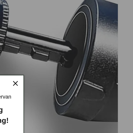
ervan
ng
ng!