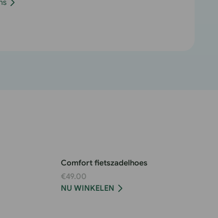
ns
ombinatie
t
ietskettingslot
Comfort fietszadelhoes
€49.00
NU WINKELEN