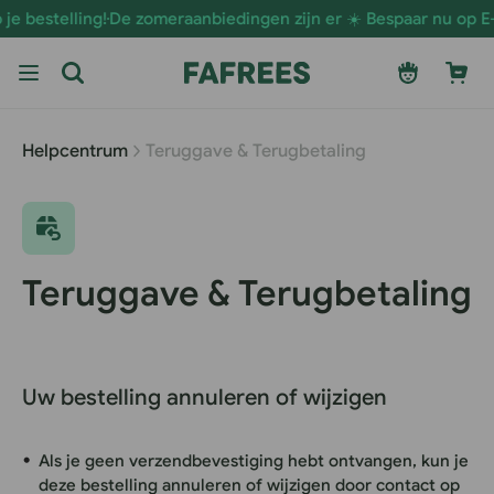
Ga naar
bestelling!
De zomeraanbiedingen zijn er ☀️ Bespaar nu op E-Bik
de
inhoud
Inloggen
Winkelwage
Helpcentrum
Teruggave & Terugbetaling
Teruggave & Terugbetaling
Uw bestelling annuleren of wijzigen
Als je geen verzendbevestiging hebt ontvangen, kun je
deze bestelling annuleren of wijzigen door contact op