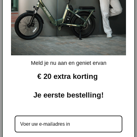
kunnen worden teruggestuurd.
Als de klant Fafrees vraagt Fafrees de terughaling te
regelen bij een retourzending op initiatief van de koper,
bedragen de geschatte directe ophaalkosten doorgaans:
Geschatte directe
Producttype
incassokosten
Meld je nu aan en geniet ervan
Standaard e-bike
Ongeveer € 100–€ 200
€ 20 extra korting
E-bike met dikke banden /
Ongeveer € 150–€ 280
bakfiets / zware e-bike
Je eerste bestelling!
Elektrische driewieler
Ongeveer € 200–€ 360
De uiteindelijke kosten kunnen variëren, afhankelijk van
het model, het land van levering, het adres, de offerte