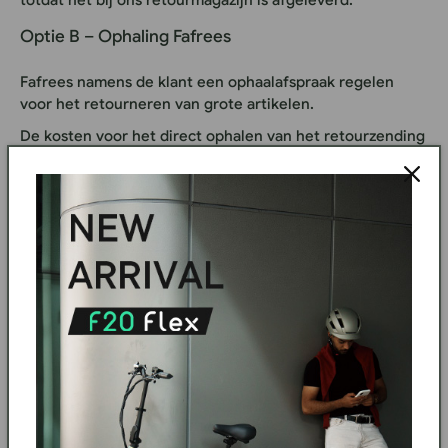
totdat het bij ons retourmagazijn is afgeleverd.
Optie B – Ophaling Fafrees
Fafrees namens de klant een ophaalafspraak regelen
voor het retourneren van grote artikelen.
De kosten voor het direct ophalen van het retourzending
worden van het terug te betalen bedrag afgetrokken. Dit
is geen boete, annuleringsvergoeding of
herplaatsingsvergoeding. Het dekt de kosten die de
vervoerder maakt voor het ophalen en terugbrengen van
een groot artikel.
De afhaling kan pas worden geregeld nadat de klant deze
retourmethode heeft bevestigd.
6. Geschatte kosten voor het ophalen van
retourzendingen van grote artikelen
E-bikes en elektrische driewielers zijn grote en zware
artikelen die doorgaans niet via de gewone pakketpost