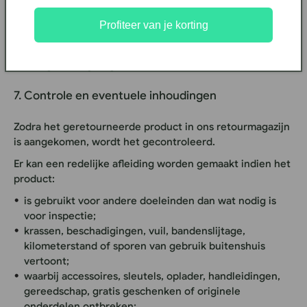
van de vervoerder, de staat van de verpakking en of er
Profiteer van je korting
een speciale ophaalservice nodig is.
Het exacte bedrag wordt meegedeeld voordat de
afhaling wordt geregeld.
7. Controle en eventuele inhoudingen
Zodra het geretourneerde product in ons retourmagazijn
is aangekomen, wordt het gecontroleerd.
Er kan een redelijke afleiding worden gemaakt indien het
product:
is gebruikt voor andere doeleinden dan wat nodig is
voor inspectie;
krassen, beschadigingen, vuil, bandenslijtage,
kilometerstand of sporen van gebruik buitenshuis
vertoont;
waarbij accessoires, sleutels, oplader, handleidingen,
gereedschap, gratis geschenken of originele
onderdelen ontbreken;