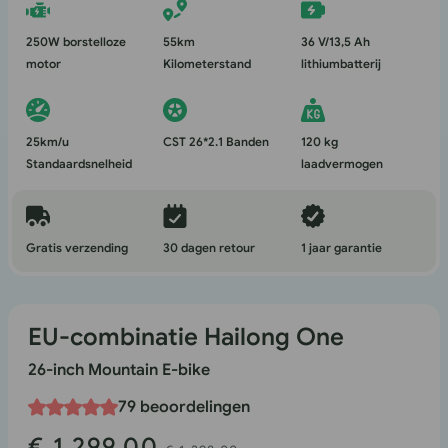
1
in
250W borstelloze
55km
36 V/13,5 Ah
modaal
motor
Kilometerstand
lithiumbatterij
25km/u
CST 26*2.1 Banden
120 kg
Standaardsnelheid
laadvermogen
Gratis verzending
30 dagen retour
1 jaar garantie
EU-combinatie Hailong One
26-inch Mountain E-bike
79 beoordelingen
€ 1.299,00
Verkoopprijs
Normale