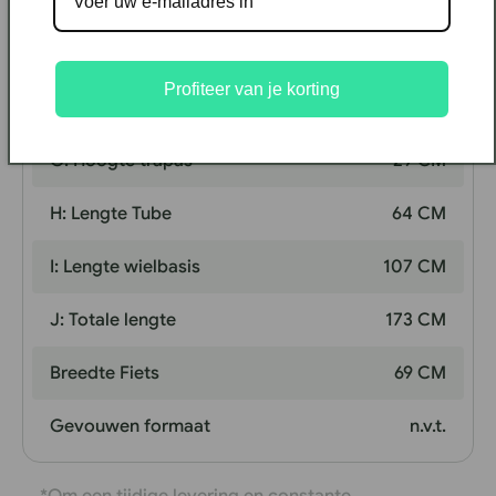
D: Framemaat
43 CM
E: Max. Hoogte stuur
108 CM
Profiteer van je korting
F: Min. Hoogte stuur
103 CM
G: Hoogte trapas
29 CM
H: Lengte Tube
64 CM
I: Lengte wielbasis
107 CM
J: Totale lengte
173 CM
Breedte Fiets
69 CM
Gevouwen formaat
n.v.t.
*Om een tijdige levering en constante