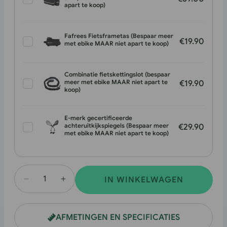
apart te koop)
Fafrees Fietsframetas (Bespaar meer
€19.90
met ebike MAAR niet apart te koop)
Combinatie fietskettingslot (bespaar
meer met ebike MAAR niet apart te
€19.90
koop)
E-merk gecertificeerde
achteruitkijkspiegels (Bespaar meer
€29.90
met ebike MAAR niet apart te koop)
IN WINKELWAGEN
Aantal
Verhoog
verlagen
de
voor
hoeveelheid
AFMETINGEN EN SPECIFICATIES
EU-
voor