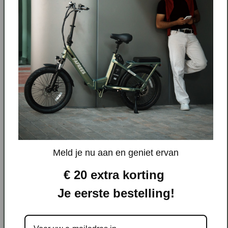
Specificaties
Meld je nu aan en geniet ervan
A: Max. Zithoogte
98 CM
€ 20 extra korting
B: Min. Zithoogte
85 CM
Je eerste bestelling!
C: Standover Hoogte
72 CM