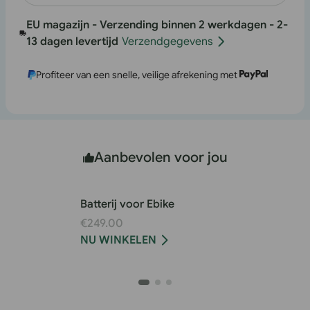
Combo
EU-
EU magazijn - Verzending binnen 2 werkdagen - 2-
Hailong
Combo
13 dagen levertijd
Verzendgegevens
One
Hailong
One
Profiteer van een snelle, veilige afrekening met
Aanbevolen voor jou
Batterij voor Ebike
€249.00
NU WINKELEN