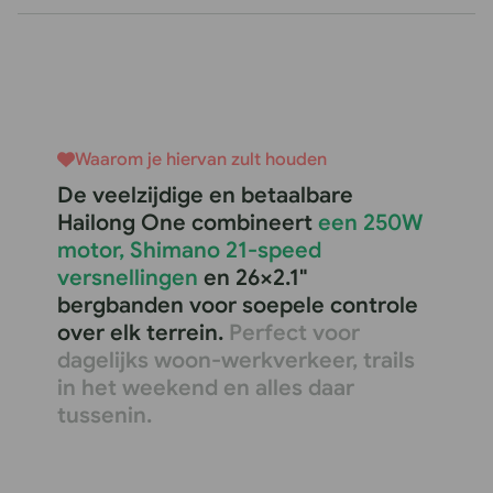
Waarom je hiervan zult houden
De veelzijdige en betaalbare
Hailong One combineert
een 250W
motor, Shimano 21-speed
versnellingen
en 26×2.1"
bergbanden voor soepele controle
over elk terrein.
Perfect voor
dagelijks woon-werkverkeer, trails
in het weekend en alles daar
tussenin.