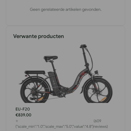
Geen gerelateerde artikelen gevonden.
Verwante producten
EU-F20
€839.00
⭐
(609
{"scale_min":"1.0","scale_max":"5.0","value":"4.8"}
reviews)