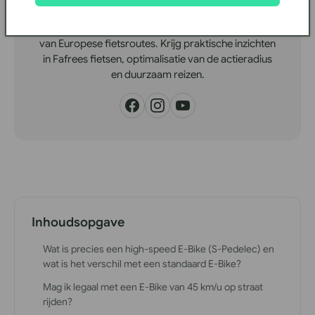
Maak kennis met Ricky, een expert op het gebied e-
bike met meer dan 8 jaar ervaring in het verkennen
van Europese fietsroutes. Krijg praktische inzichten
in Fafrees fietsen, optimalisatie van de actieradius
en duurzaam reizen.
Inhoudsopgave
Wat is precies een high-speed E-Bike (S-Pedelec) en
wat is het verschil met een standaard E-Bike?
Mag ik legaal met een E-Bike van 45 km/u op straat
rijden?