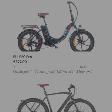
EU-F20 Pro
€899.00
⭐
(609
{"scale_min":"1.0","scale_max":"5.0","value":"4.8"}
reviews)