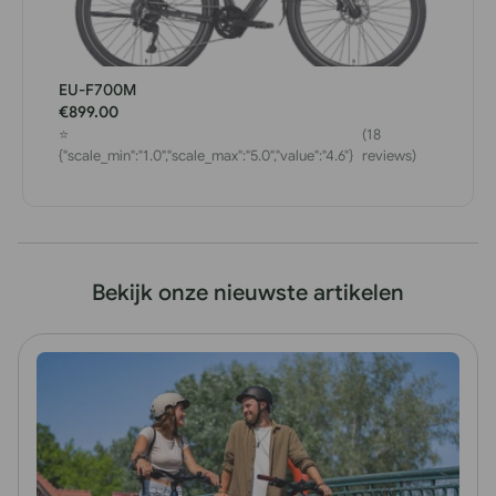
EU-F700M
€899.00
⭐
(18
{"scale_min":"1.0","scale_max":"5.0","value":"4.6"}
reviews)
Bekijk onze nieuwste artikelen