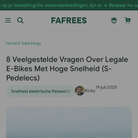
Ga naar
bestelling!
De zomeraanbiedingen zijn er ☀️ Bespaar nu op E-Bik
de
inhoud
Inloggen
Winkelwage
Home
/
E-bike blogs
8 Veelgestelde Vragen Over Legale
E-Bikes Met Hoge Snelheid (S-
Pedelecs)
19 juli 2025
Ricky
Snelheid elektrische fietsen
(1)