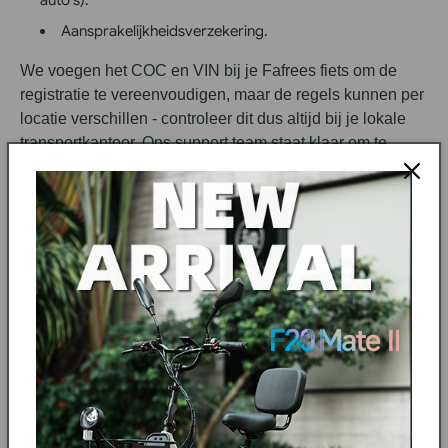
Aansprakelijkheidsverzekering.
We voegen het COC en VIN bij je Fafrees fiets om de
registratie te vereenvoudigen, maar de regels kunnen per
locatie verschillen - controleer dit dus altijd bij je lokale
transportkantoor. Ons support team staat klaar om te
helpen indien nodig.
Afsluiten: Klaar om je rit op niveau te brengen?
Snelle e-bikes zoals de S-Pedelecs zorgen voor een
revolutie in de manier waarop we ons verplaatsen, door
snelheid, duurzaamheid en slimheid te combineren. Of je
nu woon-werkverkeer doet, op verkenning bent of
gewoon meer vermogen wilt, Fafrees heeft de
gecertificeerde opties om je daar veilig en legaal te
brengen.
Heb je meer vragen? Laat hieronder een reactie achter of