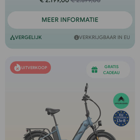
€ 2.199,00
€ 2.599,00
MEER INFORMATIE
VERGELIJK
VERKRIJGBAAR IN EU
GRATIS
UITVERKOOP
•
UITVERKOOP
•
CADEAU
10% KORTING
Gebruik de code: FLASH10