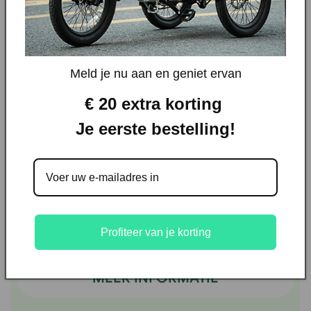
Meld je nu aan en geniet ervan
€ 20 extra korting
Je eerste bestelling!
F28 Aura
Prism-stijl met eersteklas comfort
Beoordelingen
€ 1.239,00
€ 1.599,00
Profiteer van je korting
MEER INFORMATIE