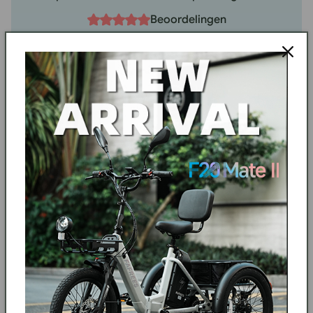
Beoordelingen
€ 1.599,00
€ 1.999,00
MEER INFORMATIE
VERGELIJK
VERKRIJGBAAR IN EU
GRATIS
UITVERKOOP
CADEAU