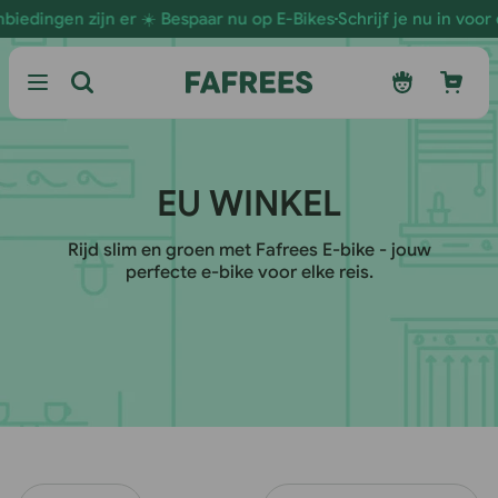
Ga naar
 zijn er ☀️ Bespaar nu op E-Bikes
Schrijf je nu in voor extra kor
de
inhoud
Inloggen
Winkelwagen
C
EU WINKEL
O
Rijd slim en groen met Fafrees E-bike - jouw
perfecte e-bike voor elke reis.
L
L
E
C
T