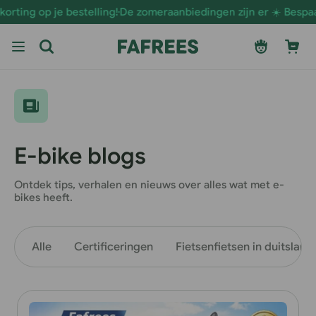
Ga naar
ting op je bestelling!
De zomeraanbiedingen zijn er ☀️ Bespaar n
de
inhoud
Inloggen
Winkelwage
E-bike blogs
Ontdek tips, verhalen en nieuws over alles wat met e-
bikes heeft.
Alle
Certificeringen
Fietsen
fietsen in duitsland