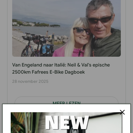
Van Engeland naar Italië: Neil & Val's epische
2500km Fafrees E-Bike Dagboek
28 november 2025
MEER LEZEN