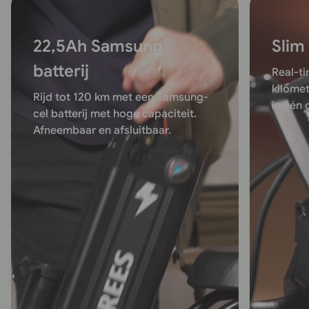
22,5Ah Samsung
Slim
batterij
Real-ti
kilomet
Rijd tot 120 km met een Samsung-
in één
cel batterij met hoge capaciteit.
Afneembaar en afsluitbaar.