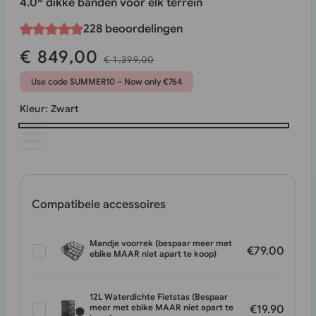
4.0″ dikke banden voor elk terrein
228 beoordelingen
€ 849,00
Verkoopprijs
Normale
€ 1.399,00
prijs
Use code SUMMER10 – Now only €764
Kleur:
Zwart
Zwart
Wit
Grijs
Rood
Compatibele accessoires
Mandje voorrek (bespaar meer met
€79.00
ebike MAAR niet apart te koop)
12L Waterdichte Fietstas (Bespaar
meer met ebike MAAR niet apart te
€19.90