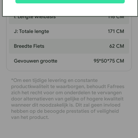
H: Lengte Tube
60 CM
I: Lengte wielbasis
116 CM
J: Totale lengte
171 CM
Breedte Fiets
62 CM
Gevouwen grootte
95*50*75 CM
*Om een tijdige levering en constante
productkwaliteit te waarborgen, behoudt Fafrees
zich het recht voor om onderdelen te vervangen
door alternatieven van gelijke of hogere kwaliteit
wanneer dit noodzakelijk is. Dit zal geen invloed
hebben op de beoogde prestaties of veiligheid
van het product.