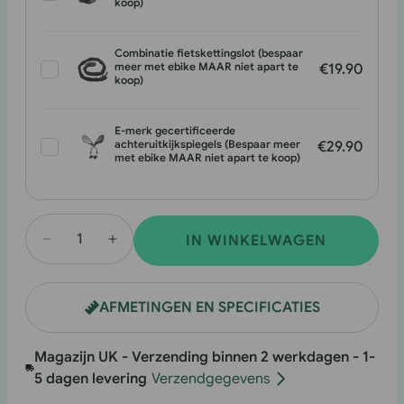
koop)
Combinatie fietskettingslot (bespaar
meer met ebike MAAR niet apart te
€19.90
koop)
E-merk gecertificeerde
achteruitkijkspiegels (Bespaar meer
€29.90
met ebike MAAR niet apart te koop)
IN WINKELWAGEN
Hoeveelheid
Hoeveelheid
verlagen
verhogen
voor
voor
AFMETINGEN EN SPECIFICATIES
UK-
UK-
F20
F20
Magazijn UK - Verzending binnen 2 werkdagen - 1-
Max
Max
5 dagen levering
Verzendgegevens