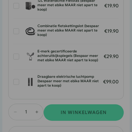
12L Waterdichte Fietstas (Bespaar
meer met ebike MAAR niet apart te
€19.90
koop)
Combinatie fietskettingslot (bespaar
meer met ebike MAAR niet apart te
€19.90
koop)
E-merk gecertificeerde
achteruitkijkspiegels (Bespaar meer
€29.90
met ebike MAAR niet apart te koop)
Draagbare elektrische luchtpomp
(bespaar meer met ebike MAAR niet
€99.00
apart te koop)
IN WINKELWAGEN
Hoeveelheid
Hoeveelheid
verlagen
verhogen
voor
voor