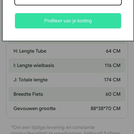
E: Max. Hoogte stuur
118 CM
Profiteer van je korting
F: Min. Hoogte stuur
108 CM
G: Hoogte trapas
21 CM
H: Lengte Tube
64 CM
I: Lengte wielbasis
116 CM
J: Totale lengte
174 CM
Breedte Fiets
60 CM
Gevouwen grootte
88*38*70 CM
*Om een tijdige levering en constante
productkwaliteit te waarborgen, behoudt Fafrees