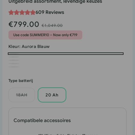
Uitgebreid assortiment, levendige keuzes
609 Reviews
€799.00
Verkoopprijs
Normale
€1,049.00
prijs
Use code SUMMER10 – Now only €719
Kleur:
Aurora Blauw
Aurora
Roze-
Blauw
Mistig
paars
Bronsgrijs
Groen
Satijn
Zwart
Type batterij
18AH
20 Ah
Variant
uitverkocht
of
niet
beschikbaar
Compatibele accessoires