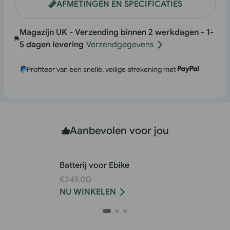
AFMETINGEN EN SPECIFICATIES
UK-
UK-
F20
F20
Magazijn UK - Verzending binnen 2 werkdagen - 1-
Pro
Pro
5 dagen levering
Verzendgegevens
Profiteer van een snelle, veilige afrekening met
Aanbevolen voor jou
Batterij voor Ebike
€249.00
NU WINKELEN