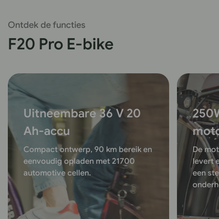
Ontdek de functies
F20 Pro E-bike
Uitneembare 36 V 20
250W
Ah-accu
mot
Compact ontwerp, 90 km bereik en
De mot
eenvoudig opladen met 21700
levert 
automotive cellen.
een st
onderh