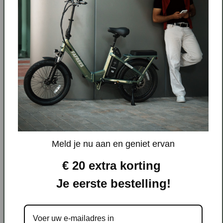
Specificaties
A: Max. Zithoogte
100 CM
Meld je nu aan en geniet ervan
€ 20 extra korting
B: Min. Zithoogte
78 CM
Je eerste bestelling!
C: Standover Hoogte
36 CM
D: Framemaat
40 CM